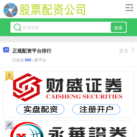
搜索
正规配资平台排行
更多
已收录
999
+家平台