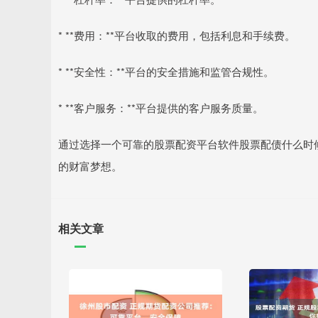
* **费用：**平台收取的费用，包括利息和手续费。
* **安全性：**平台的安全措施和监管合规性。
* **客户服务：**平台提供的客户服务质量。
通过选择一个可靠的股票配资平台软件股票配债什么时
的财富梦想。
相关文章