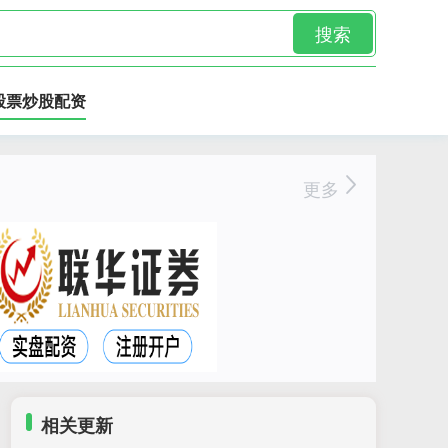
搜索
股票炒股配资
更多
相关更新