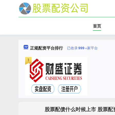
首页
正规配资平台排行
已收录
999
+家平台
股票配债什么时候上市 股票配