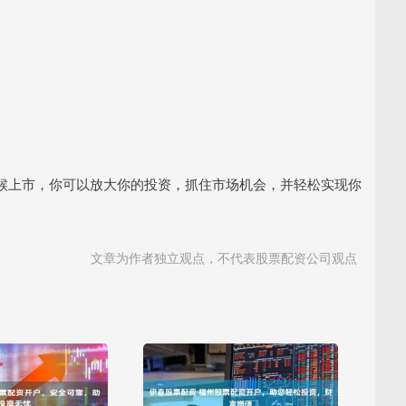
候上市，你可以放大你的投资，抓住市场机会，并轻松实现你
文章为作者独立观点，不代表股票配资公司观点