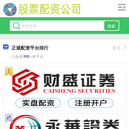
搜索
正规配资平台排行
更多
已收录
999
+家平台