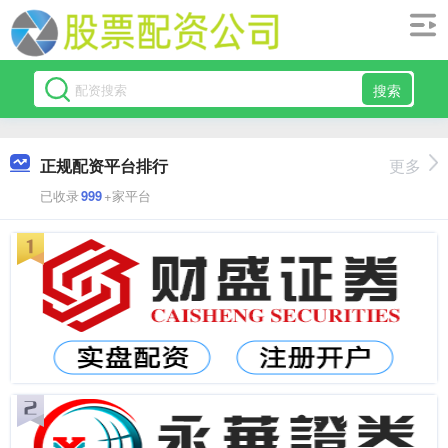
搜索
正规配资平台排行
更多
已收录
999
+家平台