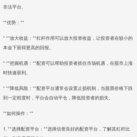
非法平台。
**优势：**
* **放大收益：**杠杆作用可以放大投资收益，让投资者在较小的
本金下获得更高的回报。
* **把握机遇：**配资可以帮助投资者抓住市场机遇，在股市上涨
时快速获利。
* **降低风险：**配资平台通常会设置止损机制，当股票价格下跌
到一定程度时，平台会自动平仓，降低投资者的损失。
**如何操作：**
1. **选择配资平台：**选择信誉良好的配资平台，了解其杠杆比