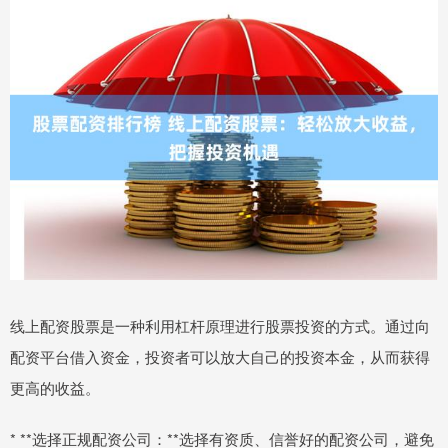
线上配资股票是一种利用杠杆原理进行股票投资的方式。通过向
配资平台借入资金，投资者可以放大自己的投资本金，从而获得
更高的收益。
* **选择正规配资公司：**选择有资质、信誉好的配资公司，避免