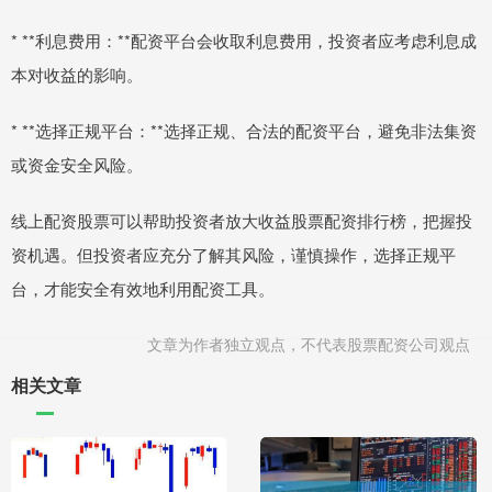
* **利息费用：**配资平台会收取利息费用，投资者应考虑利息成
本对收益的影响。
* **选择正规平台：**选择正规、合法的配资平台，避免非法集资
或资金安全风险。
线上配资股票可以帮助投资者放大收益股票配资排行榜，把握投
资机遇。但投资者应充分了解其风险，谨慎操作，选择正规平
台，才能安全有效地利用配资工具。
文章为作者独立观点，不代表股票配资公司观点
相关文章