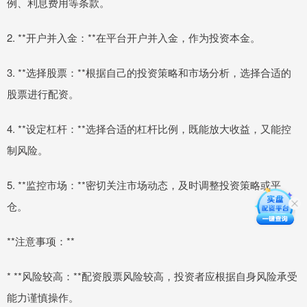
例、利息费用等条款。
2. **开户并入金：**在平台开户并入金，作为投资本金。
3. **选择股票：**根据自己的投资策略和市场分析，选择合适的
股票进行配资。
4. **设定杠杆：**选择合适的杠杆比例，既能放大收益，又能控
制风险。
5. **监控市场：**密切关注市场动态，及时调整投资策略或平
仓。
**注意事项：**
* **风险较高：**配资股票风险较高，投资者应根据自身风险承受
能力谨慎操作。