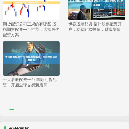
期货配资公司正规的有哪些 股
伊春股票配资 福州股票配资开
指期货配资平台推荐：选择最优
户，助您轻松投资，财富增值
配资方案
十大炒股配资平台 国际期货配
资：开启全球交易新篇章