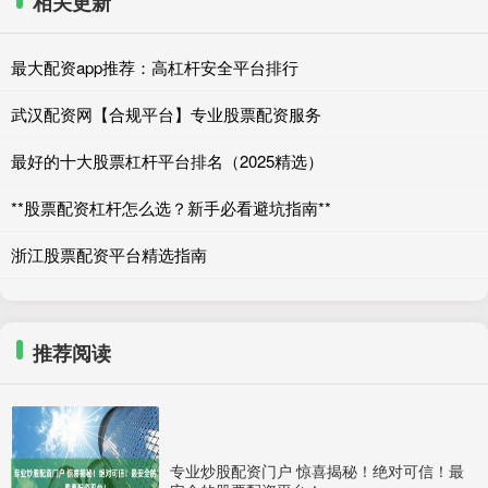
相关更新
最大配资app推荐：高杠杆安全平台排行
武汉配资网【合规平台】专业股票配资服务
最好的十大股票杠杆平台排名（2025精选）
**股票配资杠杆怎么选？新手必看避坑指南**
浙江股票配资平台精选指南
推荐阅读
专业炒股配资门户 惊喜揭秘！绝对可信！最