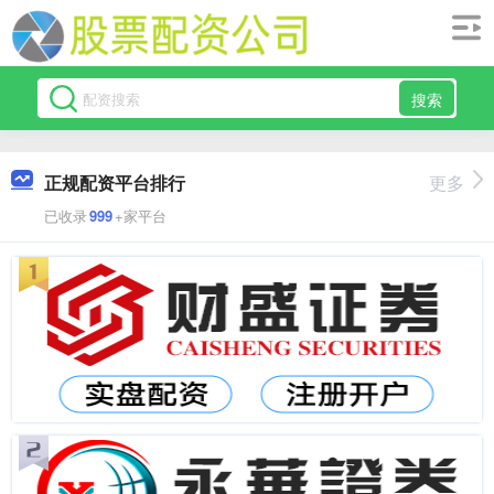
搜索
正规配资平台排行
更多
已收录
999
+家平台