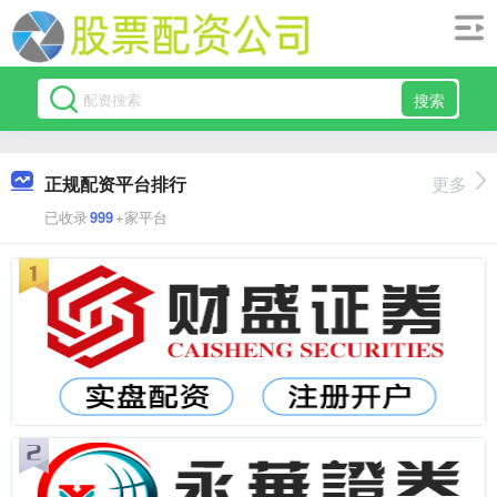
搜索
正规配资平台排行
更多
已收录
999
+家平台