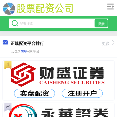
搜索
正规配资平台排行
更多
已收录
999
+家平台