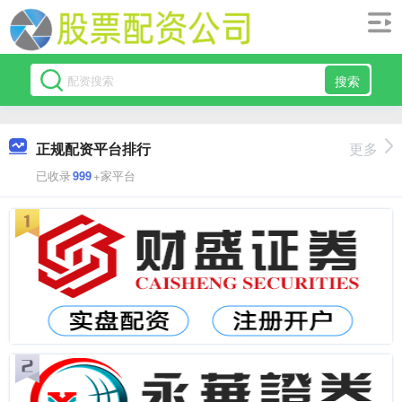
搜索
正规配资平台排行
更多
已收录
999
+家平台