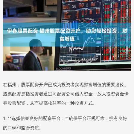
在福州，股票配资开户已成为投资者实现财富增值的重要途径。
股票配资是指投资者通过向配资公司借入资金，放大投资资金伊
春股票配资，从而提高收益率的一种投资方式。
1. **选择信誉良好的配资平台：**确保平台正规可靠，拥有良好
的口碑和监管资质。