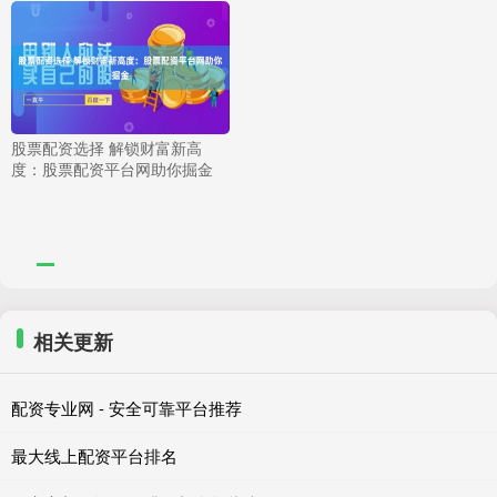
股票配资选择 解锁财富新高
度：股票配资平台网助你掘金
相关更新
配资专业网 - 安全可靠平台推荐
最大线上配资平台排名