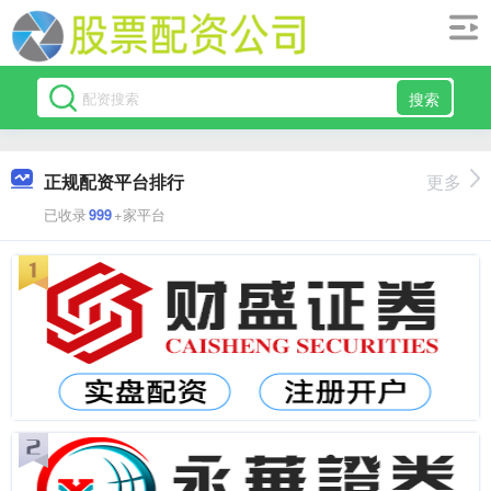
搜索
正规配资平台排行
更多
已收录
999
+家平台