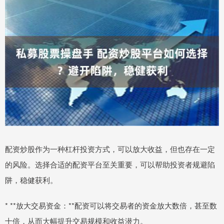
配资炒股作为一种杠杆投资方式，可以放大收益，但也存在一定
的风险。选择合适的配资平台至关重要，可以帮助投资者规避陷
阱，稳健获利。
* **放大交易资金：**配资可以将交易者的资金放大数倍，甚至数
十倍，从而大幅提升交易规模和收益潜力。