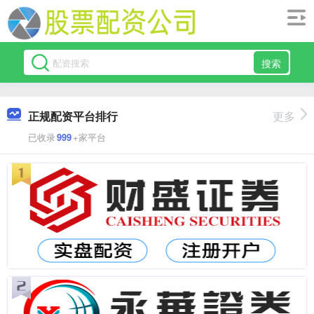
搜索
正规配资平台排行
更多
已收录
999
+家平台