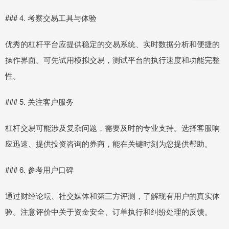
### 4. 考察交易工具与体验
优秀的杠杆平台应提供稳定的交易系统、实时数据分析和便捷的
操作界面。可先试用模拟交易，测试平台的执行速度和功能完整
性。
### 5. 关注客户服务
杠杆交易可能涉及复杂问题，需要及时的专业支持。选择客服响
应迅速、提供投资咨询的券商，能在关键时刻为您提供帮助。
### 6. 参考用户口碑
通过财经论坛、社交媒体和第三方评测，了解现有用户的真实体
验。注意评价中关于资金安全、订单执行和纠纷处理的反馈。