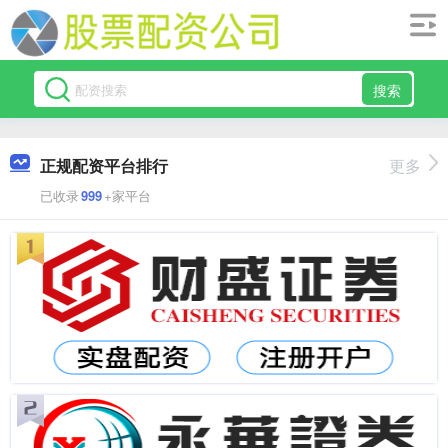
搜索
正规配资平台排行
更多
已收录
999
+家平台