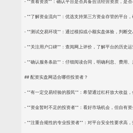
- **查看资质**：确认平台是否具备合法经营资质，是
- **了解资金流向**：优选支持第三方资金存管的平台
- **测试交易环境**：通过模拟或小额实盘体验，判断
- **关注用户口碑**：查阅网上评价，了解平台的历史
- **确认服务条款**：仔细阅读合同，明确利息、费用
## 配资实盘网适合哪些投资者？
- **有一定交易经验的股民**：希望通过杠杆放大收
- **资金暂时不足的投资者**：看好市场机会，但自
- **注重合规性的专业投资者**：对平台安全性要求