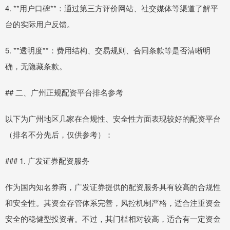
4. **用户口碑**：通过第三方评价网站、社交媒体等渠道了解平
台的实际用户反馈。
5. **透明度**：费用结构、交易规则、合同条款等是否清晰明
确，无隐藏条款。
## 二、广州正规配资平台排名参考
以下为广州地区几家在合规性、安全性方面表现较好的配资平台
（排名不分先后，仅供参考）：
### 1. 广发证券配资服务
作为国内知名券商，广发证券提供的配资服务具有较高的合规性
和安全性。其资金存管体系完善，风控机制严格，适合注重资金
安全的稳健型投资者。不过，其门槛相对较高，适合有一定资金