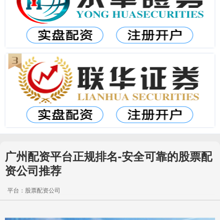
广州配资平台正规排名-安全可靠的股票配
资公司推荐
平台：股票配资公司