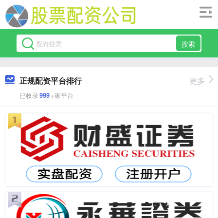
搜索
正规配资平台排行
更多
已收录
999
+家平台