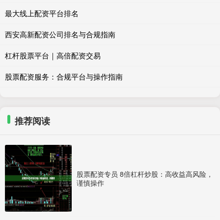
最大线上配资平台排名
西安高新配资公司排名与合规指南
杠杆股票平台｜高倍配资交易
股票配资服务：合规平台与操作指南
推荐阅读
股票配资专员 8倍杠杆炒股：高收益高风险，
谨慎操作