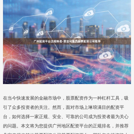
在当今快速发展的金融市场中，股票配资作为一种杠杆工具，吸
引了众多投资者的关注。然而，面对市场上琳琅满目的配资平
台，如何选择一家正规、安全、可靠的公司成为投资者最为关心
的问题。本文将为您提供广州地区配资平台的正规排名，并推荐