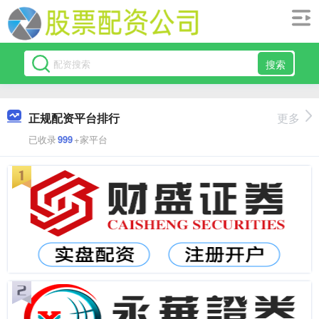
搜索
正规配资平台排行
更多
已收录
999
+家平台