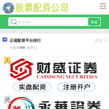
搜索
正规配资平台排行
更多
已收录
999
+家平台