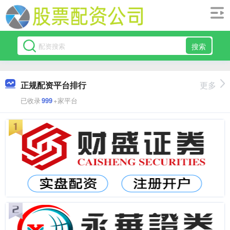
搜索
正规配资平台排行
更多
已收录
999
+家平台