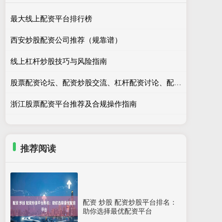
最大线上配资平台排行榜
西安炒股配资公司推荐（规靠谱）
线上杠杆炒股技巧与风险指南
股票配资论坛、配资炒股交流、杠杆配资讨论、配资平台测评、配资风险提示
浙江股票配资平台推荐及合规操作指南
推荐阅读
配资 炒股 配资炒股平台排名：
助你选择最优配资平台