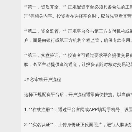
**第一，资质齐全。** 正规配资平台必须具备合法的
理”等相关内容。投资者在选择平台时，应首先查看其
**第二，资金监管。** 正规平台会与第三方支付机
户，而是由银行或第三方机构全程监管，确保专款专用
**第三，实盘验证。** 投资者可通过要求平台提供
验，甚至主动提供查询通道，让投资者随时核对交易记
## 秒审核开户流程
选择正规配资平台后，开户流程通常简便快捷。以当前
1. **在线注册**：通过平台官网或APP填写手机号、
2. **实名认证**：上传身份证正反面照片，进行人