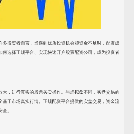
许多投资者而言，当遇到优质投资机会却资金不足时，配资成
如何选择正规平台、实现快速开户股票配资公司，成为投资者
放大，进行真实的股票买卖操作。与虚拟盘不同，实盘交易的
全基于市场真实行情。正规配资平台提供的实盘交易，资金流
安全。