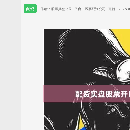
配资
作者：股票操盘公司
平台：股票配资公司
更新：2026-05