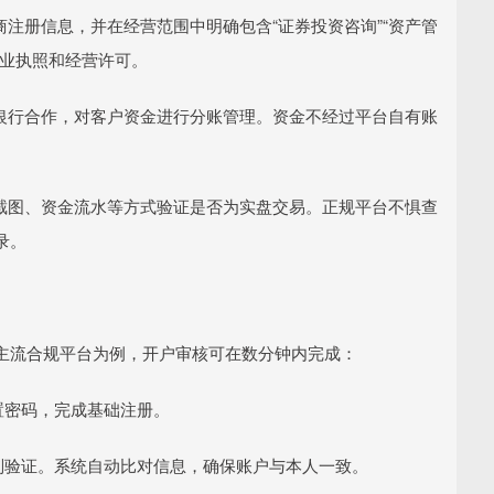
工商注册信息，并在经营范围中明确包含“证券投资咨询”“资产管
营业执照和经营许可。
构或银行合作，对客户资金进行分账管理。资金不经过平台自有账
。
交易截图、资金流水等方式验证是否为实盘交易。正规平台不惧查
录。
主流合规平台为例，开户审核可在数分钟内完成：
设置密码，完成基础注册。
脸识别验证。系统自动比对信息，确保账户与本人一致。