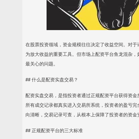
在股票投资领域，资金规模往往决定了收益空间。对于
为放大收益的重要工具。但市场上配资平台鱼龙混杂，
最关心的问题。
## 什么是配资实盘交易？
配资实盘交易，是指投资者通过正规配资平台获得资金
所有成交记录都真实进入交易所系统，投资者的盈亏完
向清晰，交易记录可查，从根本上保障了投资者的资金
## 正规配资平台的三大标准