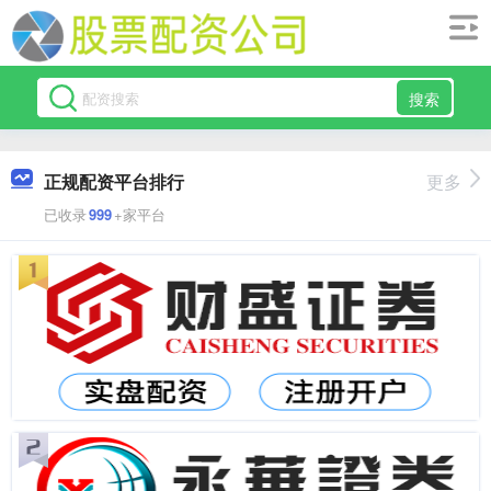
搜索
正规配资平台排行
更多
已收录
999
+家平台