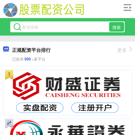
搜索
正规配资平台排行
更多
已收录
999
+家平台