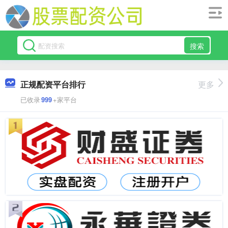
搜索
正规配资平台排行
更多
已收录
999
+家平台