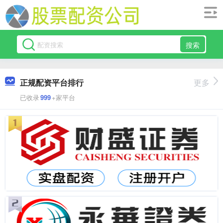
搜索
正规配资平台排行
更多
已收录
999
+家平台