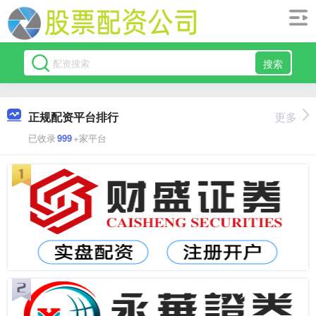
搜索
正规配资平台排行
更多
已收录
999
+家平台