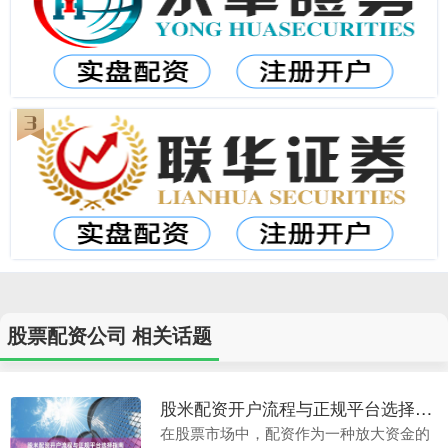
股票配资公司 相关话题
股米配资开户流程与正规平台选择指南
在股票市场中，配资作为一种放大资金的