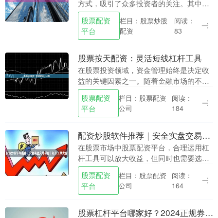
方式，吸引了众多投资者的关注。其中，
“股米配资”因其便捷性和灵活性，成为不
股票配资
栏目：股票炒股
阅读：
少人的选择。然而，如何顺利完成开户流
平台
配资
83
程，并挑选一家....
股票按天配资：灵活短线杠杆工具
在股票投资领域，资金管理始终是决定收
益的关键因素之一。随着金融市场的不断
发展，配资作为一种杠杆工具，逐渐为投
股票配资
栏目：股票配资
阅读：
资者所熟知。其中，**股票按天配资**凭
平台
公司
184
借其灵活性和....
配资炒股软件推荐｜安全实盘交易平台｜杠杆工具大全
在股票市场中股票配资平台，合理运用杠
杆工具可以放大收益，但同时也需要选择
安全可靠的配资平台。本文将为您推荐几
股票配资
栏目：股票配资
阅读：
款经过市场验证的配资炒股软件，并解析
平台
公司
164
如何辨别安全实盘....
股票杠杆平台哪家好？2024正规券商排名与选择指南