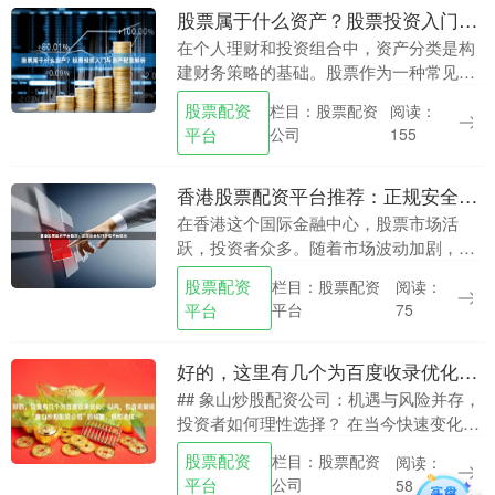
股票属于什么资产？股票投资入门与资产配置解析
在个人理财和投资组合中，资产分类是构
建财务策略的基础。股票作为一种常见的
投资工具，究竟属于什么资产类别？对于
股票配资
栏目：股票配资
阅读：
初入股市的投资者来说，理解股票的本质
平台
公司
155
及其在资产配置中....
香港股票配资平台推荐：正规安全杠杆炒股平台排名
在香港这个国际金融中心，股票市场活
跃，投资者众多。随着市场波动加剧，越
来越多的投资者开始关注股票配资这一杠
股票配资
栏目：股票配资
阅读：
杆工具。然而，面对市场上琳琅满目的配
平台
平台
75
资平台，如何选择一....
好的，这里有几个为百度收录优化、以内、包含关键词“象山炒股配资公司”的标题，供您选择：
## 象山炒股配资公司：机遇与风险并存，
投资者如何理性选择？ 在当今快速变化的
金融市场中，股票投资已成为许多人财富
股票配资
栏目：股票配资
阅读：
管理的重要组成部分。在浙江象山这样的
平台
公司
58