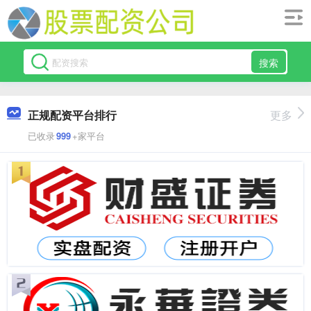
搜索
正规配资平台排行
更多
已收录
999
+家平台